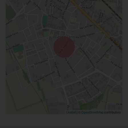
Leaflet
| ©
OpenStreetMap
contributors