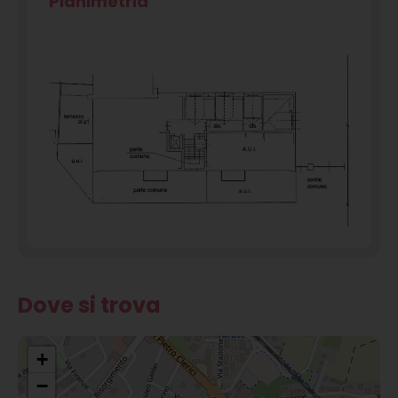
Planimetria
Dove si trova
+
−