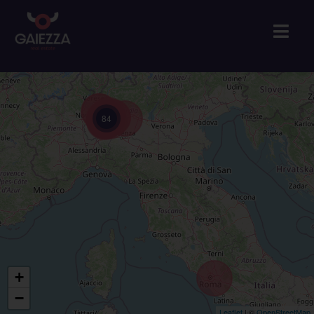
84
+
−
Leaflet
| ©
OpenStreetMap