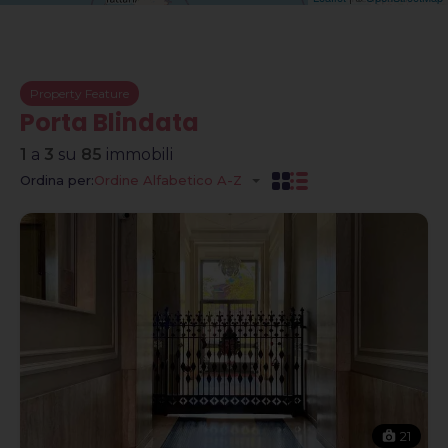
Property Feature
Porta Blindata
1
a
3
su
85
immobili
Ordina per:
Ordine Alfabetico A-Z
21