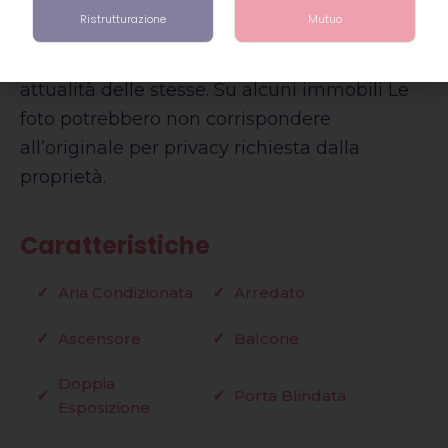
persone. Queste informazioni vengono
Ristrutturazione
Mutuo
considerate veritiere e quindi si declina ogni
responsabilità circa omissioni, inesattezze ed
attualità delle stesse. Su alcuni immobili Le
foto potrebbero non corrispondere
all’originale per privacy richiesta dalla
proprietà.
Caratteristiche
Aria Condizionata
Arredato
Ascensore
Balcone
Doppia
Porta Blindata
Esposizione