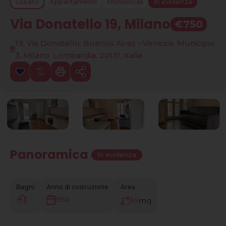
Locato
Appartamenti
Monolocali
In evidenza
Via Donatello 19, Milano
€750
19, Via Donatello, Buenos Aires - Venezia, Municipio
3, Milano, Lombardia, 20131, Italia
Panoramica
|
In evidenza
Bagni
Anno di costruzione
Area
1
mq
1950
30