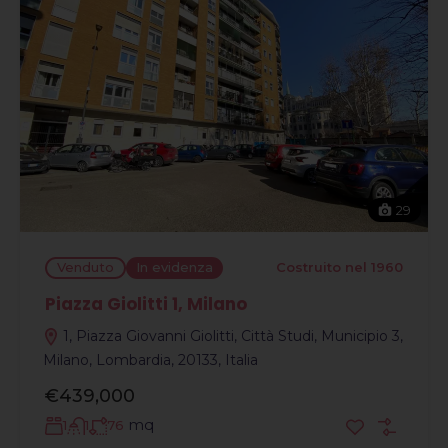
29
Venduto
In evidenza
Costruito nel 1960
Piazza Giolitti 1, Milano
1, Piazza Giovanni Giolitti, Città Studi, Municipio 3,
Milano, Lombardia, 20133, Italia
€439,000
mq
1
1
76