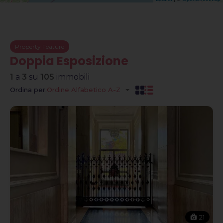
Property Feature
Doppia Esposizione
1
a
3
su
105
immobili
Ordina per:
Ordine Alfabetico A-Z
21