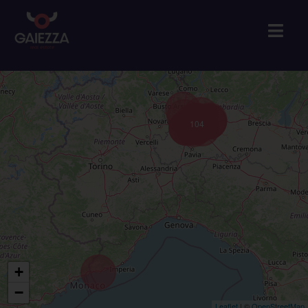
104
+
−
Leaflet
| ©
OpenStreetMap