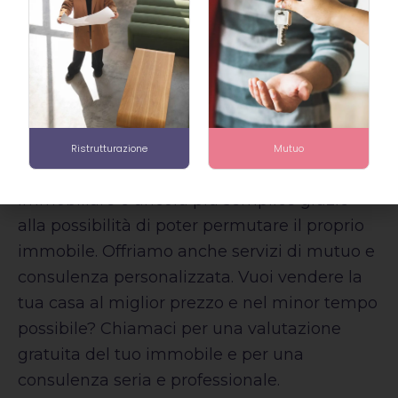
possono essere utilizzate come parte
integrante di alcun contratto di vendita o
locazione dell’immobile.
Questo documento non vincola in alcun
modo la società.
Ristrutturazione
Mutuo
Acquistare e vendere casa con Gaiezza
Immobiliare è ancora più semplice grazie
alla possibilità di poter permutare il proprio
immobile. Offriamo anche servizi di mutuo e
consulenza personalizzata. Vuoi vendere la
tua casa al miglior prezzo e nel minor tempo
possibile? Chiamaci per una valutazione
gratuita del tuo immobile e per una
consulenza seria e professionale.