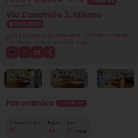
Venduto
Appartamenti
Trilocali
In evidenza
Via Donatello 3, Milano
€720,000
3, Via Donatello, Buenos Aires - Venezia, Municipio
3, Milano, Lombardia, 20131, Italia
Panoramica
|
In evidenza
Camere da letto
Bagni
Area
2
1
mq
125