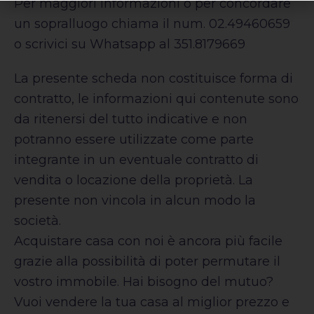
Per maggiori informazioni o per concordare
un sopralluogo chiama il num. 02.49460659
o scrivici su Whatsapp al 351.8179669
La presente scheda non costituisce forma di
contratto, le informazioni qui contenute sono
da ritenersi del tutto indicative e non
potranno essere utilizzate come parte
integrante in un eventuale contratto di
vendita o locazione della proprietà. La
presente non vincola in alcun modo la
società.
Acquistare casa con noi è ancora più facile
grazie alla possibilità di poter permutare il
vostro immobile. Hai bisogno del mutuo?
Vuoi vendere la tua casa al miglior prezzo e