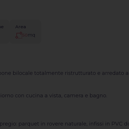
ne
Area
50
mq
ne bilocale totalmente ristrutturato e arredato a
orno con cucina a vista, camera e bagno.
pregio: parquet in rovere naturale, infissi in PVC 