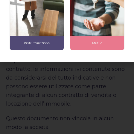
casa accogliente. Gaiezza Real Estate è a
vostra disposizione per fornire ulteriori
informazioni e per organizzare visite
all’immobile. Non perdete l’occasione di
scoprire la vostra nuova casa nel cuore di
Ristrutturazione
Mutuo
Città Studi.
La presente scheda non costituisce forma di
contratto, le informazioni ivi contenute sono
da considerarsi del tutto indicative e non
possono essere utilizzate come parte
integrante di alcun contratto di vendita o
locazione dell’immobile.
Questo documento non vincola in alcun
modo la società.