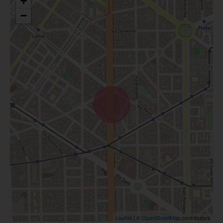
+
−
Leaflet
| ©
OpenStreetMap
contributors