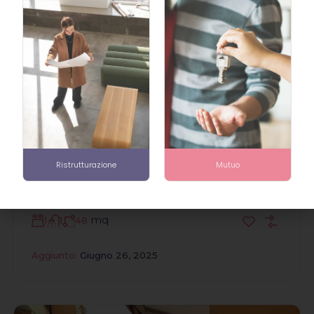
20
Venduto
In evidenza
Costruito nel 1960
Via Broni 19, Milano
19, Via Broni, Ripamonti, Municipio 5, Milano,
Ristrutturazione
Mutuo
Lombardia, 20141, Italia
€259,000
mq
1
1
48
Aggiunto:
Giugno 26, 2025