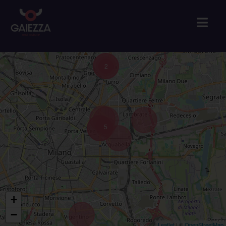
2
5
+
−
Leaflet
| ©
OpenStreetMap