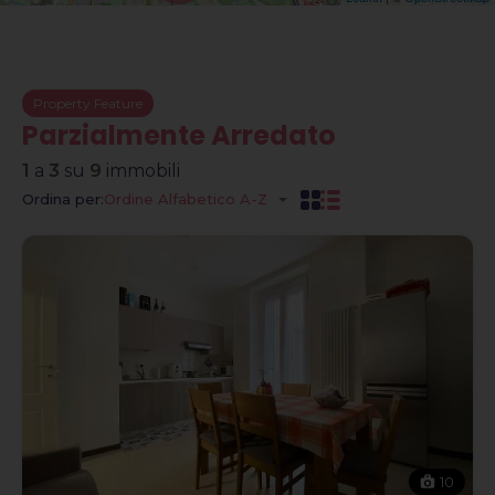
Property Feature
Parzialmente Arredato
1
a
3
su
9
immobili
Ordina per:
Ordine Alfabetico A-Z
10