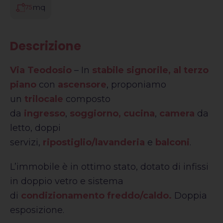
mq
75
Descrizione
Via Teodosio
– In
stabile signorile, al terzo
piano
con
ascensore
, proponiamo
un
trilocale
composto
da
ingresso
,
soggiorno,
cucina
,
camera
da
letto, doppi
servizi,
ripostiglio/lavanderia
e
balconi
.
L’immobile è in ottimo stato, dotato di infissi
in doppio vetro e sistema
di
condizionamento freddo/caldo.
Doppia
esposizione.