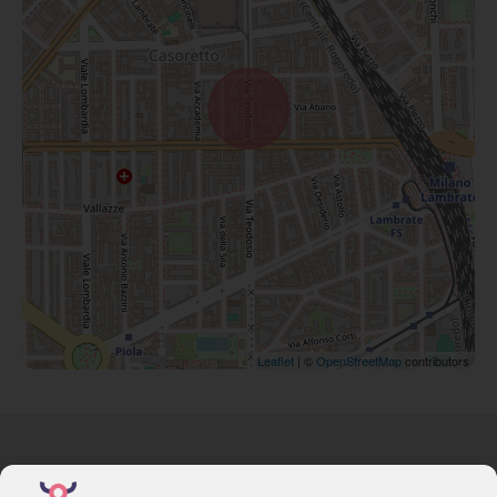
Leaflet
| ©
OpenStreetMap
contributors
Via F. Lippi, 17 – Milano
Homepage