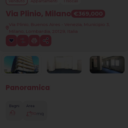
Venduto
Appartamenti
Trilocali
Via Plinio, Milano
€369,000
Via Plinio, Buenos Aires - Venezia, Municipio 3,
Milano, Lombardia, 20129, Italia
Panoramica
|
Bagni
Area
1
mq
110