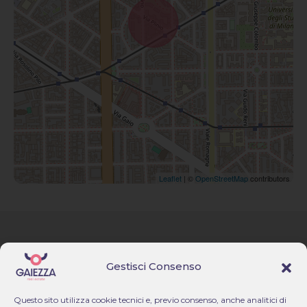
Leaflet
| ©
OpenStreetMap
contributors
Via F. Lippi, 17 – Milano
Homepage
Gestisci Consenso
+39 02 494 606 59 & +39 351
817 9669
Immobili
amministrazione@gaiezza.it
Questo sito utilizza cookie tecnici e, previo consenso, anche analitici di
Gruppo Gaiezza