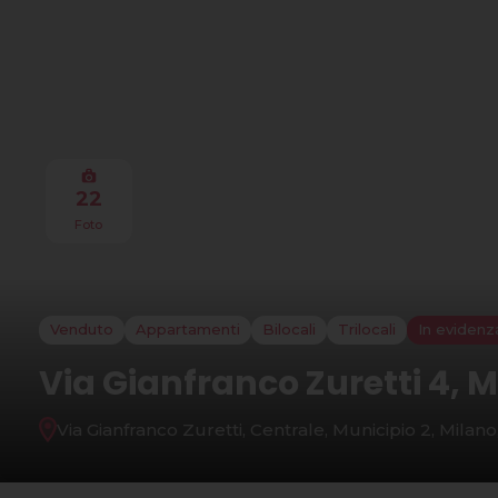
22
Foto
Venduto
Appartamenti
Bilocali
Trilocali
In evidenz
Via Gianfranco Zuretti 4, 
Via Gianfranco Zuretti, Centrale, Municipio 2, Milano