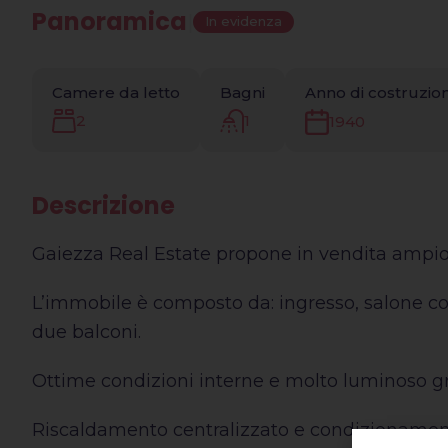
Panoramica
|
In evidenza
Camere da letto
Bagni
Anno di costruzio
2
1
1940
Descrizione
Gaiezza Real Estate propone in vendita ampio b
L’immobile è composto da: ingresso, salone con 
due balconi.
Ottime condizioni interne e molto luminoso gr
Riscaldamento centralizzato e condizionamen