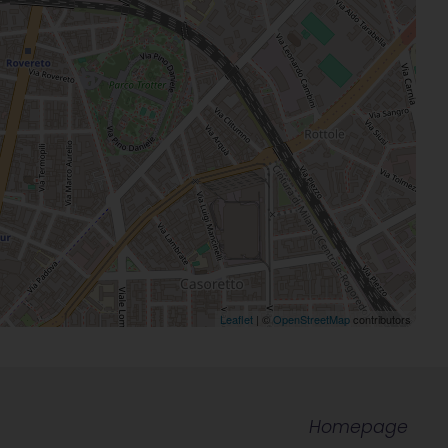
Leaflet
| ©
OpenStreetMap
contributors
Homepage