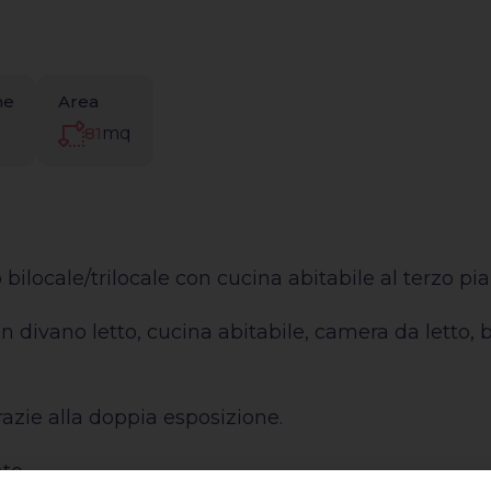
ne
Area
81
mq
ilocale/trilocale con cucina abitabile al terzo pi
divano letto, cucina abitabile, camera da letto, b
azie alla doppia esposizione.
to.