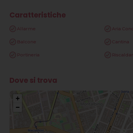
Caratteristiche
Allarme
Aria Con
Balcone
Cantina
Portineria
Riscalda
Dove si trova
+
−