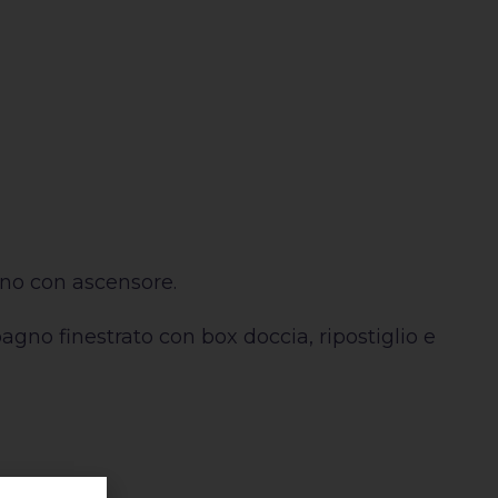
ano con ascensore.
agno finestrato con box doccia, ripostiglio e