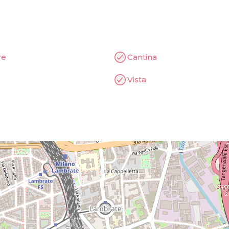
re
Cantina
Vista