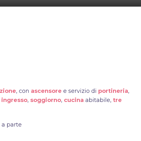
uzione
, con
ascensore
e servizio di
portineria
,
a
ingresso
,
soggiorno
,
cucina
abitabile,
tre
x a parte