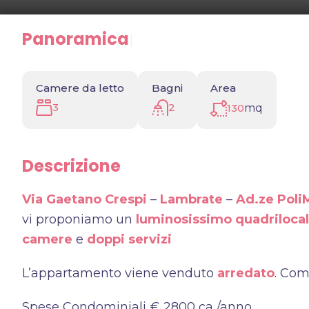
Panoramica
|
Camere da letto
Bagni
Area
3
2
130
mq
Descrizione
Via Gaetano Crespi
–
Lambrate
–
Ad.ze Poli
vi proponiamo un
luminosissimo quadrilocal
camere
e
doppi servizi
L’appartamento viene venduto
arredato
. Com
Spese Condominiali € 2800 ca./anno