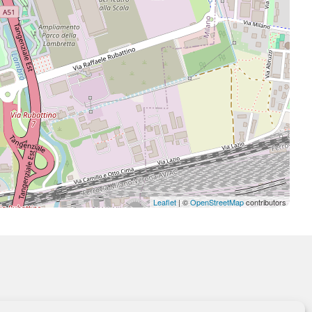
Leaflet
| ©
OpenStreetMap
contributors