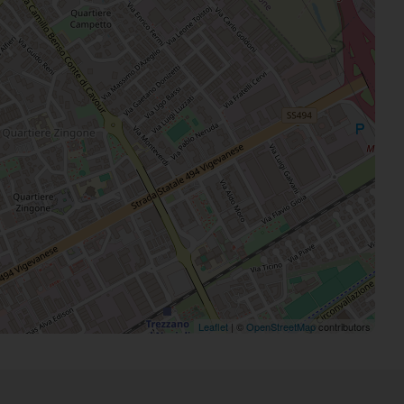
Leaflet
| ©
OpenStreetMap
contributors