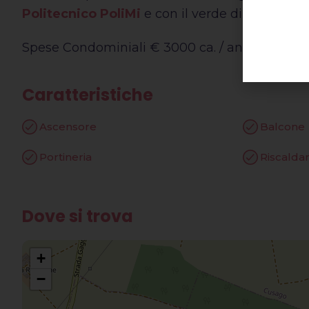
Politecnico PoliMi
e con il verde di Piazza L
Spese Condominiali € 3000 ca. / anno
Caratteristiche
Ascensore
Balcone
Portineria
Riscalda
Dove si trova
+
−