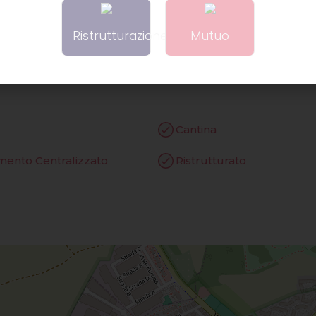
eonardo Da Vinci
Ristrutturazione
Mutuo
Cantina
mento Centralizzato
Ristrutturato