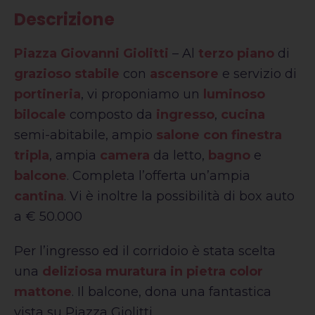
Descrizione
Piazza Giovanni Giolitti
– Al
terzo piano
di
grazioso stabile
con
ascensore
e servizio di
portineria
, vi proponiamo un
luminoso
bilocale
composto da
ingresso
,
cucina
semi-abitabile, ampio
salone con finestra
tripla
, ampia
camera
da letto,
bagno
e
balcone
. Completa l’offerta un’ampia
cantina
. Vi è inoltre la possibilità di box auto
a € 50.000
Per l’ingresso ed il corridoio è stata scelta
una
deliziosa muratura in pietra color
mattone
. Il balcone, dona una fantastica
vista su Piazza Giolitti