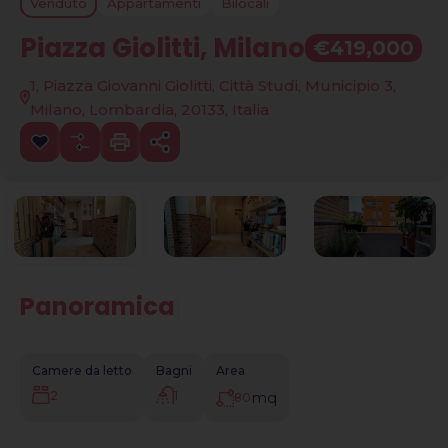
Venduto
Appartamenti
Bilocali
Piazza Giolitti, Milano
€419,000
1, Piazza Giovanni Giolitti, Città Studi, Municipio 3,
Milano, Lombardia, 20133, Italia
Panoramica
|
Camere da letto
Bagni
Area
2
1
mq
80