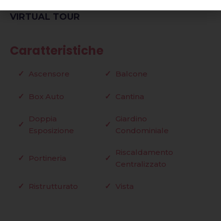
VIRTUAL TOUR
Caratteristiche
Ascensore
Balcone
Box Auto
Cantina
Doppia
Giardino
Esposizione
Condominiale
Riscaldamento
Portineria
Centralizzato
Ristrutturato
Vista