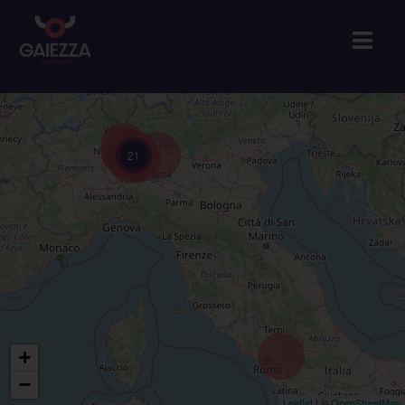
21
+
−
Leaflet
| ©
OpenStreetMap