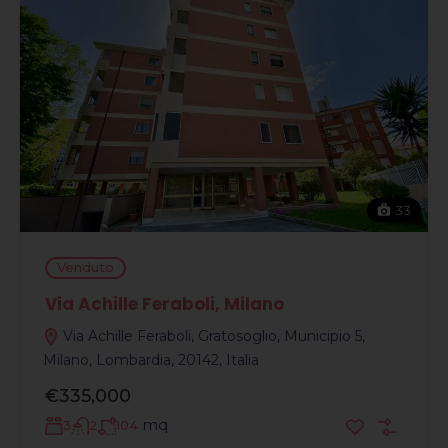
33
Venduto
Via Achille Feraboli, Milano
Via Achille Feraboli, Gratosoglio, Municipio 5,
Milano, Lombardia, 20142, Italia
€335,000
mq
3
2
104