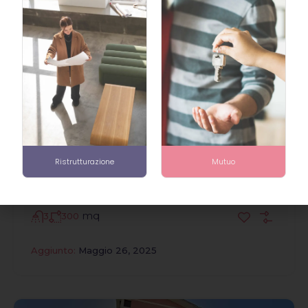
41
Venduto
Via 1 Maggio 29, Gerenzano
Via Primo Maggio, Vigna, Gerenzano, Varese,
Ristrutturazione
Mutuo
Lombardia, 21040, Italia
€339,000
mq
3
300
Aggiunto:
Maggio 26, 2025