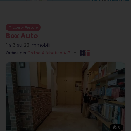
Property Feature
Box Auto
1
a
3
su
23
immobili
Ordina per:
Ordine Alfabetico A-Z
9