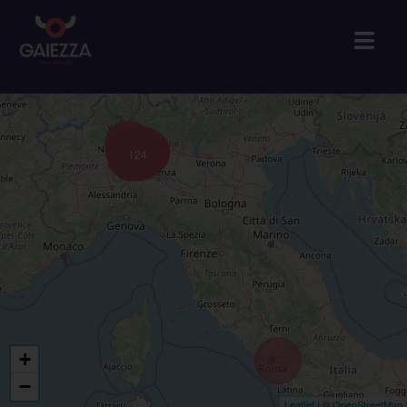
124
+
−
Leaflet
| ©
OpenStreetMap