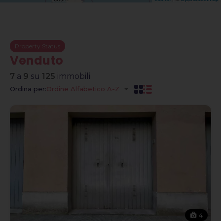
Property Status
Venduto
7
a
9
su
125
immobili
Ordina per:
Ordine Alfabetico A-Z
4