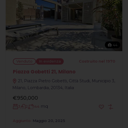
44
Venduto
In evidenza
Costruito nel 1970
Piazza Gobetti 21, Milano
21, Piazza Pietro Gobetti, Città Studi, Municipio 3,
Milano, Lombardia, 20134, Italia
€950,000
mq
3
2
144
Aggiunto:
Maggio 20, 2025