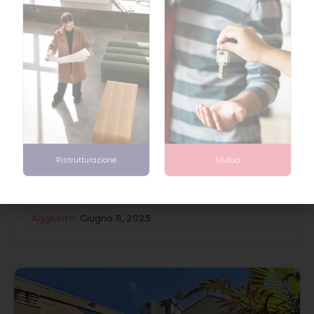
9
Venduto
Piazza Giolitti, Milano
1, Piazza Giovanni Giolitti, Città Studi, Municipio 3,
Milano, Lombardia, 20133, Italia
Ristrutturazione
Mutuo
€419,000
mq
2
1
80
Aggiunto:
Giugno 11, 2025