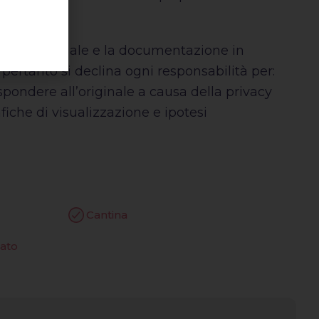
ale.
tto il materiale e la documentazione in
e pertanto si declina ogni responsabilità per:
spondere all’originale a causa della privacy
iche di visualizzazione e ipotesi
Cantina
zato