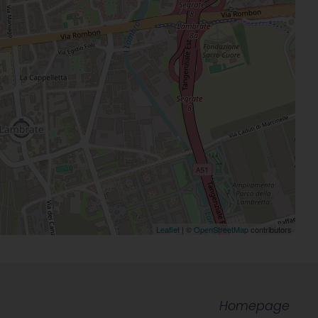
Leaflet
| ©
OpenStreetMap
contributors
Homepage