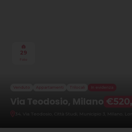
29
Foto
Venduto
Appartamenti
Trilocali
In evidenza
Via Teodosio, Milano
€520
34, Via Teodosio, Città Studi, Municipio 3, Milano, Lo