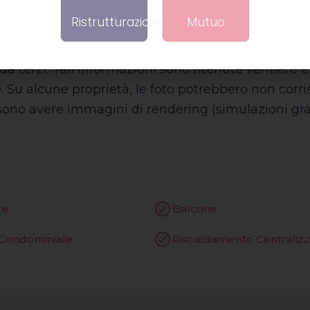
 immobile e per una consulenza seria e profession
Ristrutturazione
Mutuo
à connessa alle informazioni fornite, in quanto tu
da terzi. Tali informazioni sono ritenute veritiere 
e. Su alcune proprietà, le foto potrebbero non corri
ssono avere immagini di rendering (simulazioni graf
re
Balcone
 Condominiale
Riscaldamento Centraliz