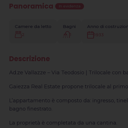
Panoramica
|
In evidenza
Camere da letto
Bagni
Anno di costruzio
2
1
1933
Descrizione
Ad.ze Vallazze – Via Teodosio | Trilocale con ba
Gaiezza Real Estate propone trilocale al primo 
L’appartamento è composto da: ingresso, tinel
bagno finestrato.
La proprietà è completata da una cantina.