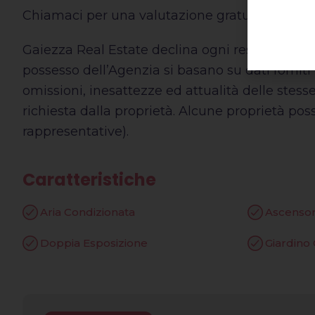
Chiamaci per una valutazione gratuita del tuo
Gaiezza Real Estate declina ogni responsabilit
possesso dell’Agenzia si basano su dati forniti 
omissioni, inesattezze ed attualità delle stess
richiesta dalla proprietà. Alcune proprietà po
rappresentative).
Caratteristiche
Aria Condizionata
Ascenso
Doppia Esposizione
Giardino