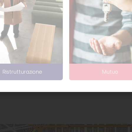
e
ceramiche Bisazza
. Inoltre, nell’appartamento 
arredato
Ascensore
Ristrutturazione
Mutuo
sposizione
Giardino Condominiale