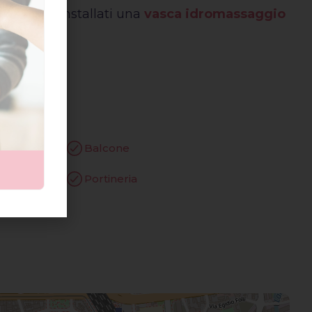
sono stati installati una
vasca idromassaggio
Balcone
Portineria