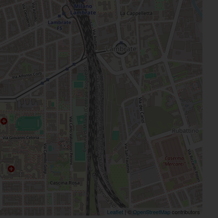
Leaflet
| ©
OpenStreetMap
contributors