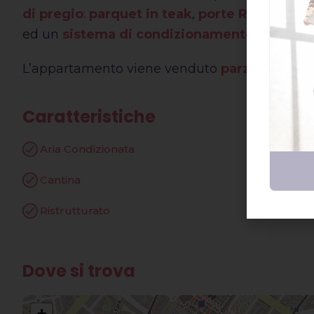
di pregio
:
parquet in teak
,
porte Rimadesio
ed un
sistema di condizionamento dell’aria
L’appartamento viene venduto
parzialmente 
Caratteristiche
Aria Condizionata
Arredato
Cantina
Doppia E
Ristrutturato
Dove si trova
+