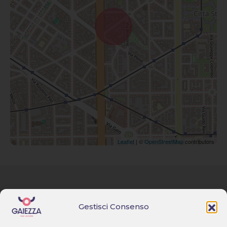
Leaflet
| ©
OpenStreetMap
contributors
Via F. Lippi, 17 – Milano
Homepage
Gestisci Consenso
+39 02 494 606 59 & +39 351
817 9669
Immobili
amministrazione@gaiezza.it