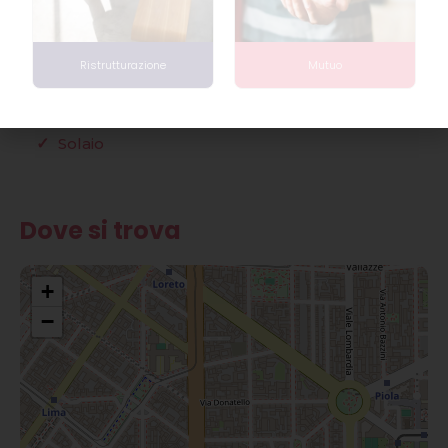
Caratteristiche
Arredato
Porta Blindata
Ristrutturazione
Mutuo
Portineria
Ristrutturato
Solaio
Dove si trova
+
−