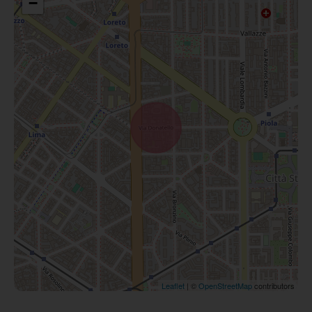
−
Leaflet
| ©
OpenStreetMap
contributors