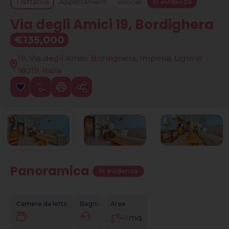
Trattativa
Appartamenti
Bilocali
In evidenza
Via degli Amici 19, Bordighera
€135,000
19, Via degli Amici, Bordighera, Imperia, Liguria,
18019, Italia
Panoramica
|
In evidenza
Camere da letto
Bagni
Area
1
1
mq
40