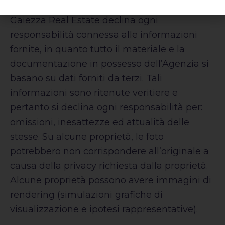
Gaiezza Real Estate declina ogni
responsabilità connessa alle informazioni
fornite, in quanto tutto il materiale e la
documentazione in possesso dell’Agenzia si
basano su dati forniti da terzi. Tali
informazioni sono ritenute veritiere e
pertanto si declina ogni responsabilità per:
omissioni, inesattezze ed attualità delle
stesse. Su alcune proprietà, le foto
potrebbero non corrispondere all’originale a
causa della privacy richiesta dalla proprietà.
Alcune proprietà possono avere immagini di
rendering (simulazioni grafiche di
visualizzazione e ipotesi rappresentative).