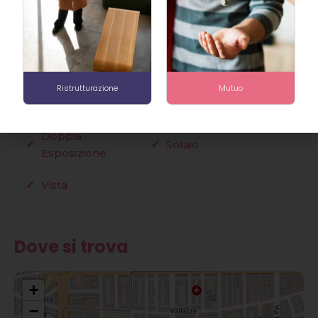
consente di poter modificare facilmente gli
spazi in base alle proprie esigenze
Caratteristiche
Ristrutturazione
Mutuo
Balcone
Cantina
Doppia
Solaio
Esposizione
Vista
Dove si trova
+
−