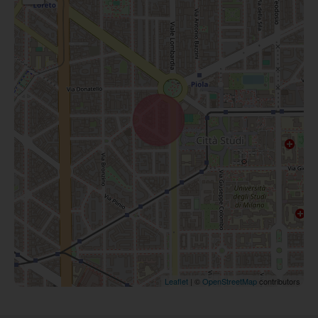
Leaflet
| ©
OpenStreetMap
contributors