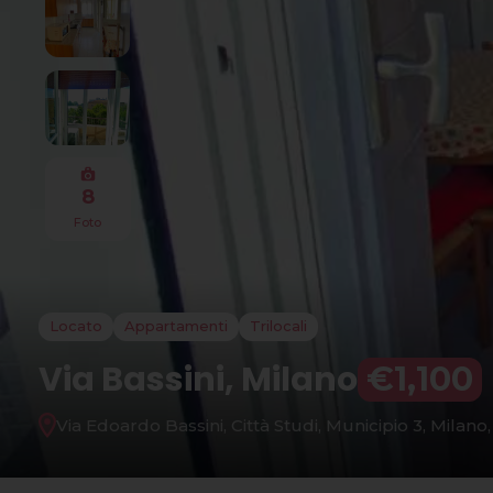
8
Foto
Locato
Appartamenti
Trilocali
Via Bassini, Milano
€1,100
Via Edoardo Bassini, Città Studi, Municipio 3, Milano,