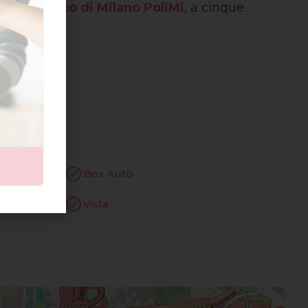
l
Politecnico di Milano PoliMi
, a cinque
Box Auto
Vista