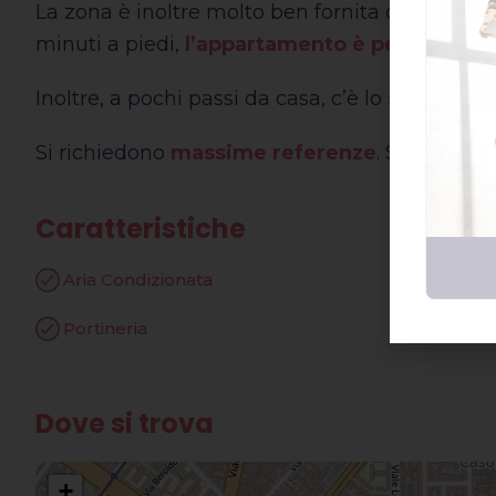
La zona è inoltre molto ben fornita di
negozi e
minuti a piedi,
l’appartamento è perfetto per
Inoltre, a pochi passi da casa, c’è lo
splendido
Si richiedono
massime referenze
. Spese con
Caratteristiche
Aria Condizionata
Ascenso
Portineria
Riscalda
Dove si trova
+