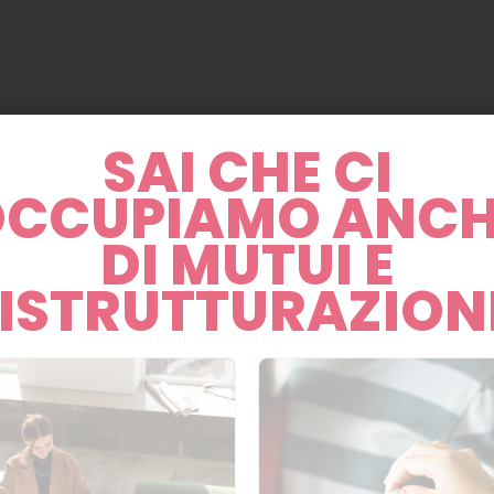
SAI CHE CI
OCCUPIAMO ANCH
DI MUTUI E
nsore
e servizio di
portineria
, vi proponiamo un
lu
ISTRUTTURAZION
ne
,
bagno
e
ripostiglio
Seleziona il tuo campo d'interesse:
 dotato di sistema di
aria condizionata
e
riscald
a e servita da mezzi pubblici
di vario genere: inf
 dieci minuti a piedi sono presenti le fermate del