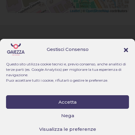
Leaflet
| ©
OpenStreetMap
contributors
Via F. Lippi, 17 – Milano
Homepage
Gestisci Consenso
+39 02 494 606 59 & +39 351
817 9669
Immobili
amministrazione@gaiezza.it
Questo sito utilizza cookie tecnici e, previo consenso, anche analitici di
Gruppo Gaiezza
terze parti (es. Google Analytics) per migliorare la tua esperienza di
Gaiezza Real Estate S.r.l.
P.IVA: 10622810967
navigazione.
Sognare
Puoi accettare tutti i cookie, rifiutarli o gestire le preferenze.
Privacy Policy
Entra nel Team
Sito realizzato da
Contattaci
Accetta
www.pastello.eu
Nega
Visualizza le preferenze