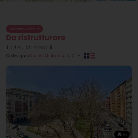
Property Feature
Da ristrutturare
1
a
3
su
12
immobili
Ordina per:
Ordine Alfabetico A-Z
16