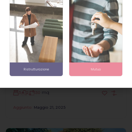
19
Venduto
In evidenza
Via Alfredo Catalani 3, Milano
Via Alfredo Catalani, Città Studi, Municipio 3,
Ristrutturazione
Mutuo
Milano, Lombardia, 20131, Italia
€650,000
mq
3
2
130
Aggiunto:
Maggio 21, 2025