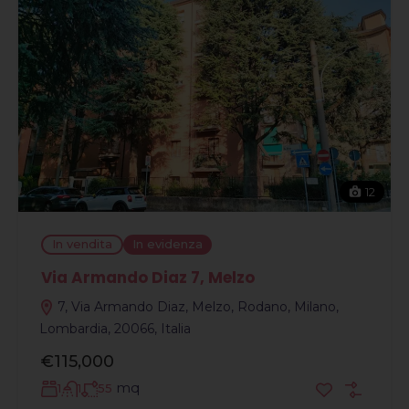
12
In vendita
In evidenza
Via Armando Diaz 7, Melzo
7, Via Armando Diaz, Melzo, Rodano, Milano,
Lombardia, 20066, Italia
€115,000
mq
1
1
55