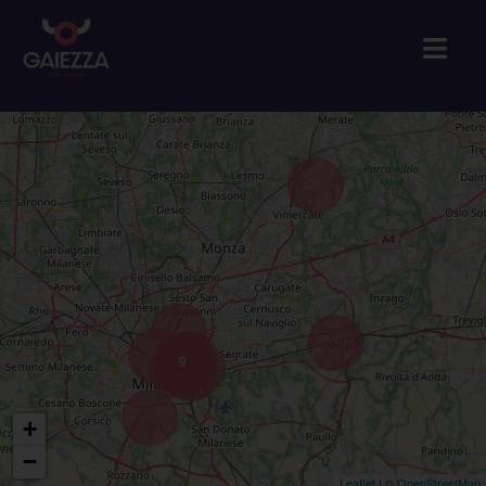
9
+
−
Leaflet
| ©
OpenStreetMap