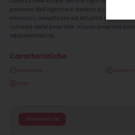
Gaiezza Real Estate declina ogni responsabilit
possesso dell’Agenzia si basano su dati forniti 
omissioni, inesattezze ed attualità delle stess
richiesta dalla proprietà. Alcune proprietà po
rappresentative).
Caratteristiche
Ascensore
Giardino
Vista
Planimetria