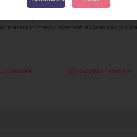
à connessa alle informazioni fornite, in quanto tu
da terzi. Tali informazioni sono ritenute veritiere 
e. Su alcune proprietà, le foto potrebbero non corri
ssono avere immagini di rendering (simulazioni graf
 Condominiale
Possibilità Arredamento