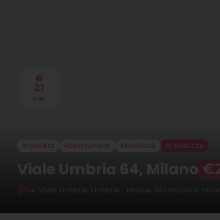
21
Foto
In vendita
Appartamenti
Monolocali
In evidenza
Viale Umbria 64, Milano
€2
64, Viale Umbria, Umbria - Molise, Municipio 4, Mila