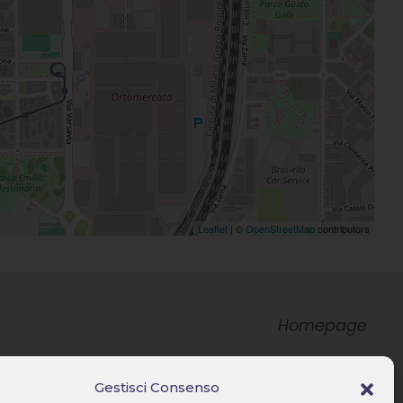
Leaflet
| ©
OpenStreetMap
contributors
Homepage
Immobili
Gestisci Consenso
Gruppo Gaiezza