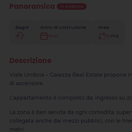
Panoramica
|
In evidenza
Bagni
Anno di costruzione
Area
1
30
mq
1940
Descrizione
Viale Umbria – Gaiezza Real Estate propone in
di ascensore.
L’appartamento è composto da: ingresso su zon
La zona è ben servita da ogni comodità: super
collegata anche dai mezzi pubblici, con le linee
metri.