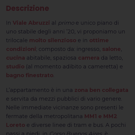
Descrizione
In
Viale Abruzzi
al
primo
e unico piano di
uno stabile degli anni ’20, vi proponiamo un
trilocale
molto silenzioso
e in
ottime
condizioni
; composto da: ingresso,
salone
,
cucina
abitabile, spaziosa
camera
da letto,
studio
(al momento adibito a cameretta) e
bagno finestrato
.
L’appartamento è in una
zona ben collegata
e servita da mezzi pubblici di vario genere.
Nelle immediate vicinanze sono presenti le
fermate della metropolitana
MM1 e MM2
Loreto
e diverse linee di tram e bus. A pochi
passi a piedi, in
Corso Buenos Aires
, è