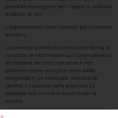
possibile passeggiare per i negozi e usufruire
di servizi di vari.
L’appartamento viene venduto parzialmente
arredato.
La presente scheda non costituisce forma di
contratto, le informazioni qui contenute sono
da ritenersi del tutto indicative e non
potranno essere utilizzate come parte
integrante in un eventuale contratto di
vendita o locazione della proprietà. La
presente non vincola in alcun modo la
società.
Per maggiori informazioni o per concordare