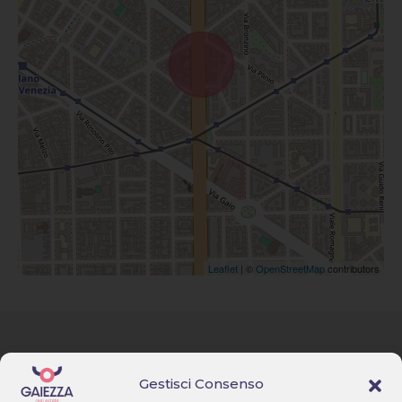
Leaflet
| ©
OpenStreetMap
contributors
Via F. Lippi, 17 – Milano
Homepage
Gestisci Consenso
+39 02 494 606 59 & +39 351
817 9669