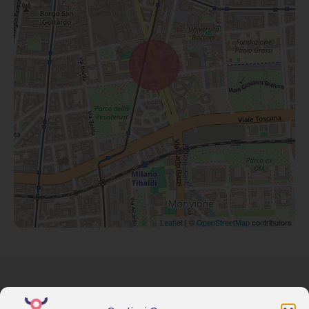
Leaflet
| ©
OpenStreetMap
contributors
Via F. Lippi, 17 – Milano
Homepage