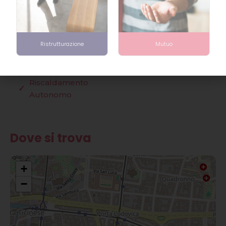
Spese Condominiali € 50 ca./ mese
Caratteristiche
Ristrutturazione
Mutuo
Aria Condizionata
Arredato
Riscaldamento
Autonomo
Dove si trova
+
−