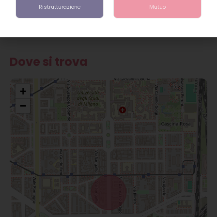
Ristrutturazione
Mutuo
Ascensore
Balcone
Dove si trova
+
−