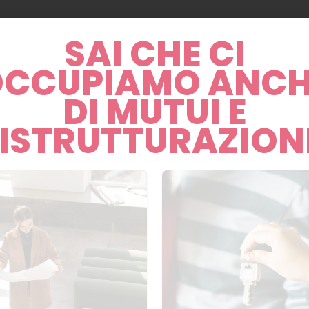
SAI CHE CI
OCCUPIAMO ANCH
DI MUTUI E
ISTRUTTURAZION
Seleziona il tuo campo d'interesse: