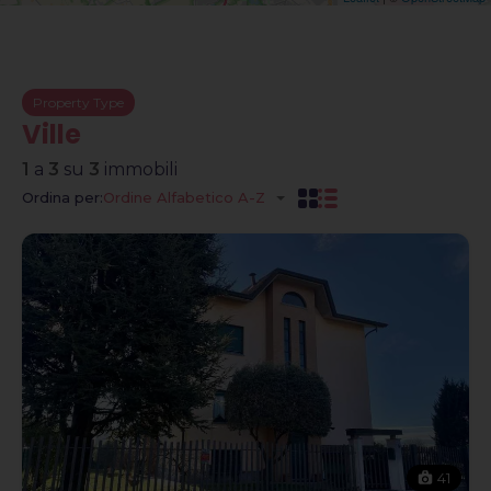
Property Type
Ville
1
a
3
su
3
immobili
Ordina per:
Ordine Alfabetico A-Z
41