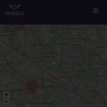
+
−
Leaflet
| ©
OpenStreetMap