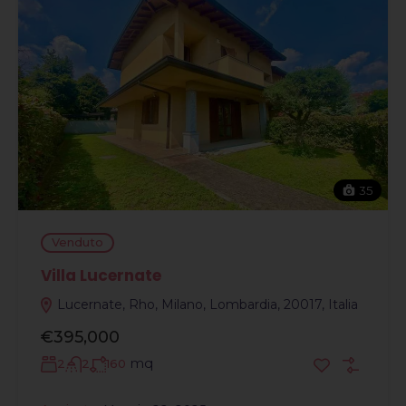
35
Venduto
Villa Lucernate
Lucernate, Rho, Milano, Lombardia, 20017, Italia
€395,000
mq
2
2
160